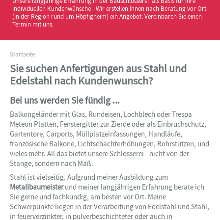
Unsere langjährige Erfahrung in der Bauschlosserei als Basis für Ihre
individuellen Kundenwünsche - Wir erstellen Ihnen nach Beratung vor Ort
(in der Region rund um Höpfigheim) ein Angebot. Vereinbaren Sie einen
Termin mit uns.
Startseite
Sie suchen Anfertigungen aus Stahl und
Edelstahl nach Kundenwunsch?
Bei uns werden Sie fündig ...
Balkongeländer mit Glas, Rundeisen, Lochblech oder Trespa
Meteon Platten, Fenstergitter zur Zierde oder als Einbruchschutz,
Gartentore, Carports, Müllplatzeinfassungen, Handläufe,
französische Balkone, Lichtschachterhöhungen, Rohrstützen, und
vieles mehr. All das bietet unsere Schlosserei - nicht von der
Stange, sondern nach Maß.
Stahl ist vielseitig. Aufgrund meiner Ausbildung zum
Metallbaumeister
und meiner langjährigen Erfahrung berate ich
Sie gerne und fachkundig, am besten vor Ort. Meine
Schwerpunkte liegen in der Verarbeitung von Edelstahl und Stahl,
in feuerverzinkter, in pulverbeschichteter oder auch in