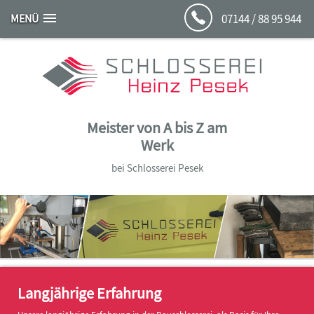
MENÜ
07144 / 88 95 944
Meister von A bis Z am
Werk
bei Schlosserei Pesek
Langjährige Erfahrung