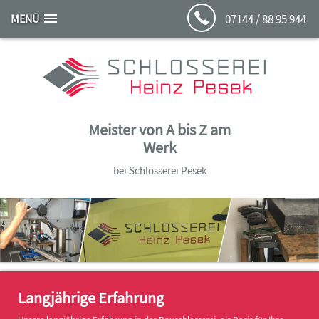
MENÜ
07144 / 88 95 944
Meister von A bis Z am
Werk
bei Schlosserei Pesek
Langjährige Erfahrung