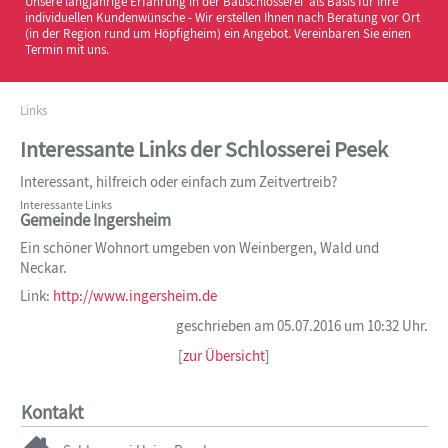
Unsere langjährige Erfahrung in der Bauschlosserei als Basis für Ihre
individuellen Kundenwünsche - Wir erstellen Ihnen nach Beratung vor Ort
(in der Region rund um Höpfigheim) ein Angebot. Vereinbaren Sie einen
Termin mit uns.
Links
Interessante Links der Schlosserei Pesek
Interessant, hilfreich oder einfach zum Zeitvertreib?
Interessante Links
Gemeinde Ingersheim
Ein schöner Wohnort umgeben von Weinbergen, Wald und
Neckar.
Link:
http://www.ingersheim.de
geschrieben am 05.07.2016 um 10:32 Uhr.
[
zur Übersicht
]
Kontakt