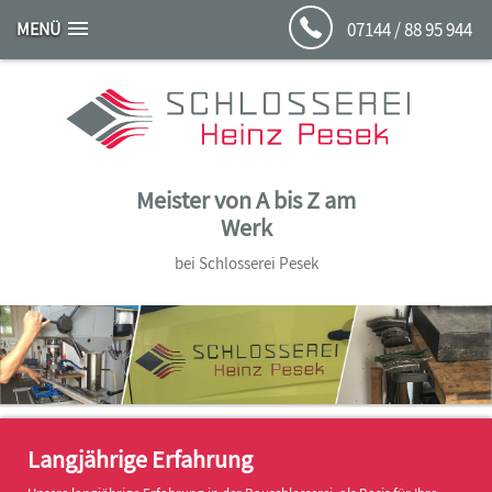
MENÜ
07144 / 88 95 944
Meister von A bis Z am
Werk
bei Schlosserei Pesek
Langjährige Erfahrung