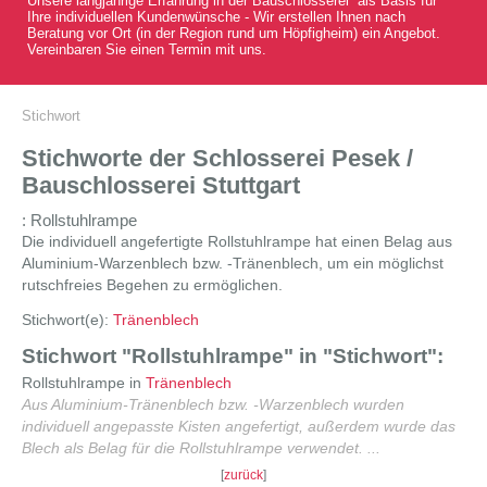
Unsere langjährige Erfahrung in der Bauschlosserei als Basis für
Ihre individuellen Kundenwünsche - Wir erstellen Ihnen nach
Beratung vor Ort (in der Region rund um Höpfigheim) ein Angebot.
Vereinbaren Sie einen Termin mit uns.
Stichwort
Stichworte der Schlosserei Pesek /
Bauschlosserei Stuttgart
: Rollstuhlrampe
Die individuell angefertigte Rollstuhlrampe hat einen Belag aus
Aluminium-Warzenblech bzw. -Tränenblech, um ein möglichst
rutschfreies Begehen zu ermöglichen.
Stichwort(e):
Tränenblech
Stichwort "Rollstuhlrampe" in "Stichwort":
Rollstuhlrampe in
Tränenblech
Aus Aluminium-Tränenblech bzw. -Warzenblech wurden
individuell angepasste Kisten angefertigt, außerdem wurde das
Blech als Belag für die Rollstuhlrampe verwendet. ...
[
zurück
]